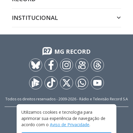
INSTITUCIONAL
MG RECORD
Todos os direitos reservados - 2009-
2026
- Rádio e Televisão Record S.A
Utilizamos cookies e tecnologia para
CARREIRA
FALE CONOSCO
PRIVACIDADE
aprimorar sua experiência de navegação de
TERMOS E CONDIÇÕES DE USO
acordo com o
Aviso de Privacidade
.