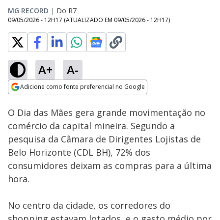
MG RECORD
|
Do R7
09/05/2026 - 12H17
(ATUALIZADO EM
09/05/2026 - 12H17
)
A+
A-
Loaded
:
38.16%
Adicione como fonte preferencial no Google
Subtitles
Ativar
Som
Opens in new window
O Dia das Mães gera grande movimentação no
comércio da capital mineira. Segundo a
pesquisa da Câmara de Dirigentes Lojistas de
Belo Horizonte (CDL BH), 72% dos
consumidores deixam as compras para a última
hora.
No centro da cidade, os corredores do
shopping estavam lotados, e o gasto médio por