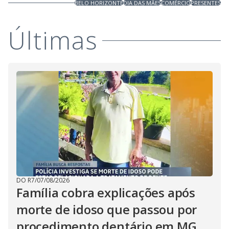
BELO HORIZONTE
DIA DAS MÃES
COMÉRCIO
PRESENTES
Últimas
DO R7
/
07/08/2026
Família cobra explicações após
morte de idoso que passou por
procedimento dentário em MG