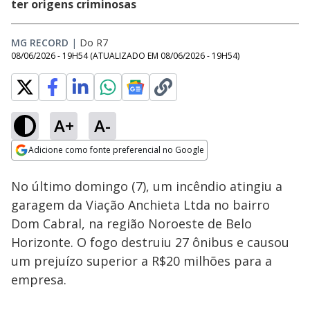
ter origens criminosas
MG RECORD
|
Do R7
08/06/2026 - 19H54
(ATUALIZADO EM
08/06/2026 - 19H54
)
A+
A-
Loaded
:
14.20%
Adicione como fonte preferencial no Google
Subtitles
Ativar
Som
Opens in new window
No último domingo (7), um incêndio atingiu a
garagem da Viação Anchieta Ltda no bairro
Dom Cabral, na região Noroeste de Belo
Horizonte. O fogo destruiu 27 ônibus e causou
um prejuízo superior a R$20 milhões para a
empresa.