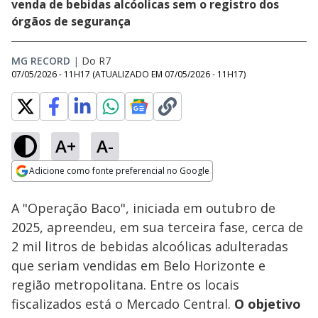
venda de bebidas alcóolicas sem o registro dos
órgãos de segurança
MG RECORD
|
Do R7
07/05/2026 - 11H17
(ATUALIZADO EM
07/05/2026 - 11H17
)
A+
A-
Loaded
:
39.13%
Adicione como fonte preferencial no Google
Subtitles
Ativar
Som
Opens in new window
A "Operação Baco", iniciada em outubro de
2025, apreendeu, em sua terceira fase, cerca de
2 mil litros de bebidas alcoólicas adulteradas
que seriam vendidas em Belo Horizonte e
região metropolitana. Entre os locais
fiscalizados está o Mercado Central.
O objetivo