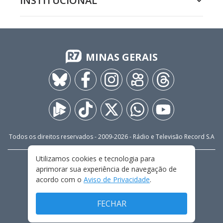
INSTITUCIONAL
MINAS GERAIS
Todos os direitos reservados - 2009-
2026
- Rádio e Televisão Record S.A
Utilizamos cookies e tecnologia para
CARREIRA
FALE CONOSCO
PRIVACIDADE
aprimorar sua experiência de navegação de
TERMOS E CONDIÇÕES DE USO
acordo com o
Aviso de Privacidade
.
FECHAR