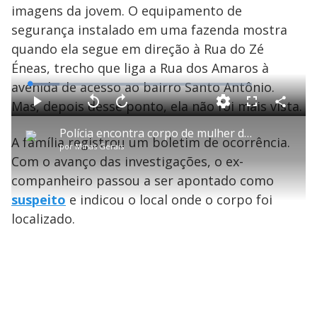
imagens da jovem. O equipamento de
segurança instalado em uma fazenda mostra
quando ela segue em direção à Rua do Zé
Éneas, trecho que liga a Rua dos Amaros à
avenida de acesso ao bairro Santo Antônio.
L
o
a
Mas, depois desse ponto, ela não foi mais vista.
d
C
P
V
A
P
F
e
o
l
o
v
u
d
m
a
l
a
l
:
Polícia encontra corpo de mulher desaparecida em Inhapim (MG) após ex-companheiro indicar o local
p
y
t
n
l
1
A família registrou um boletim de ocorrência.
a
a
ç
s
3
por
Minas Gerais
r
r
a
c
.
t
1
r
l
r
5
Com o avanço das investigações, o ex-
i
0
1
e
0
l
s
0
e
%
h
companheiro passou a ser apontado como
e
s
n
a
g
e
r
u
g
suspeito
e indicou o local onde o corpo foi
n
u
a
d
n
o
d
localizado.
s
o
s
y
M
V
u
d
o