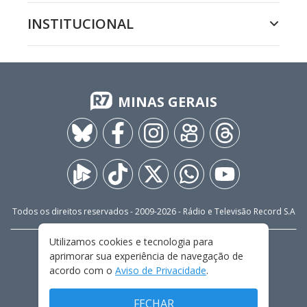
INSTITUCIONAL
MINAS GERAIS
Todos os direitos reservados - 2009-
2026
- Rádio e Televisão Record S.A
Utilizamos cookies e tecnologia para
CARREIRA
FALE CONOSCO
PRIVACIDADE
aprimorar sua experiência de navegação de
TERMOS E CONDIÇÕES DE USO
acordo com o
Aviso de Privacidade
.
FECHAR