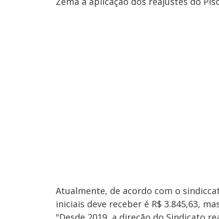
Zema a aplicação dos reajustes do Piso 
Atualmente, de acordo com o sindicca
iniciais deve receber é R$ 3.845,63, m
"Desde 2019, a direção do Sindicato re