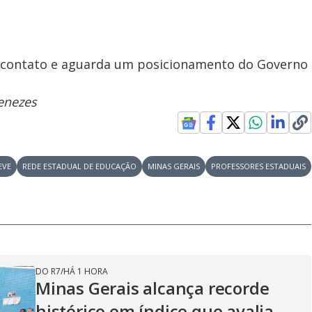
 contato e aguarda um posicionamento do Governo
.
enezes
EVE
REDE ESTADUAL DE EDUCAÇÃO
MINAS GERAIS
PROFESSORES ESTADUAIS
DO R7
/
HÁ 1 HORA
Minas Gerais alcança recorde
histórico em índice que avalia