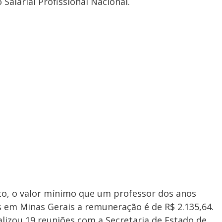
Salarial Profissional Nacional.
to, o valor mínimo que um professor dos anos
as em Minas Gerais a remuneração é de R$ 2.135,64.
alizou 19 reuniões com a Secretaria de Estado de