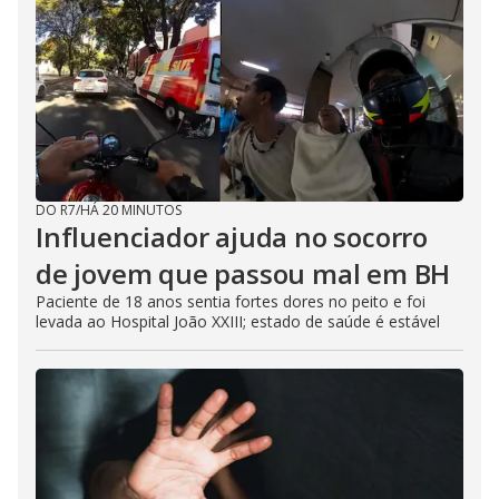
DO R7
/
HÁ 20 MINUTOS
Influenciador ajuda no socorro
de jovem que passou mal em BH
Paciente de 18 anos sentia fortes dores no peito e foi
levada ao Hospital João XXIII; estado de saúde é estável