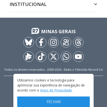
INSTITUCIONAL
MINAS GERAIS
Todos os direitos reservados - 2009-
2026
- Rádio e Televisão Record S.A
Utilizamos cookies e tecnologia para
CARREIRA
FALE CONOSCO
PRIVACIDADE
aprimorar sua experiência de navegação de
TERMOS E CONDIÇÕES DE USO
acordo com o
Aviso de Privacidade
.
FECHAR