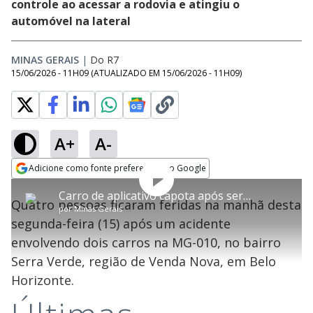
controle ao acessar a rodovia e atingiu o
automóvel na lateral
MINAS GERAIS
|
Do R7
15/06/2026 - 11H09
(ATUALIZADO EM
15/06/2026 - 11H09
)
A+
A-
Adicione como fonte preferencial no Google
Play
This
Opens in new window
Carro de aplicativo capota após ser atingido e quatro ficam feridos na MG-10 em Belo Horizonte
is
Quatro pessoas ficaram feridas na manhã desta
a
Rever
por
Minas Gerais
modal
Video
segunda-feira (15) após um acidente
window.
This
envolvendo dois carros na MG-010, no bairro
modal
can
Serra Verde, região de Venda Nova, em Belo
be
closed
Horizonte.
by
pressing
the
Escape