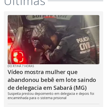
Últimas
key
or
activating
the
close
button.
DO R7
/
HÁ 7 HORAS
Vídeo mostra mulher que
abandonou bebê em lote saindo
de delegacia em Sabará (MG)
Suspeita prestou depoimento em delegacia e depois foi
encaminhada para o sistema prisional