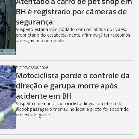
Atentado a carro de pet shop em
BH é registrado por câmeras de
segurança
Suspeito estaria incomodado com os latidos dos cães;
proprietário do estabelecimento afirmou já ter recebidos
ameaças anteriormente
DO R7
/
06/08/2026
Motociclista perde o controle da
direção e garupa morre após
acidente em BH
Suspeita é de que o motociclista dirigia sob efeito de
álcool; passageiro morreu no local e piloto foi socorrido
em estado grave