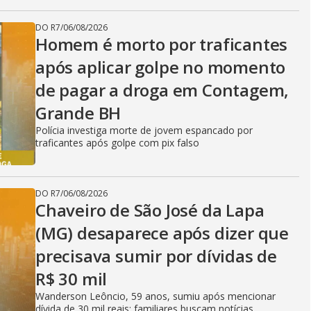
DO R7
/
06/08/2026
Homem é morto por traficantes
após aplicar golpe no momento
de pagar a droga em Contagem,
Grande BH
Polícia investiga morte de jovem espancado por
traficantes após golpe com pix falso
DO R7
/
06/08/2026
Chaveiro de São José da Lapa
(MG) desaparece após dizer que
precisava sumir por dívidas de
R$ 30 mil
Wanderson Leôncio, 59 anos, sumiu após mencionar
dívida de 30 mil reais; familiares buscam notícias