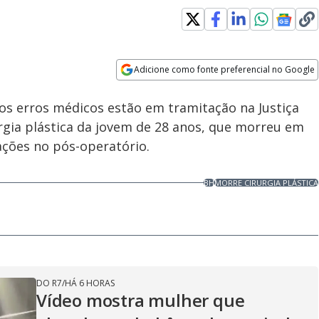
Adicione como fonte preferencial no Google
Velocidade
Opens in new window
os erros médicos estão em tramitação na Justiça
rgia plástica da jovem de 28 anos, que morreu em
ações no pós-operatório.
BH
MORRE CIRURGIA PLÁSTICA
DO R7
/
HÁ 6 HORAS
Vídeo mostra mulher que