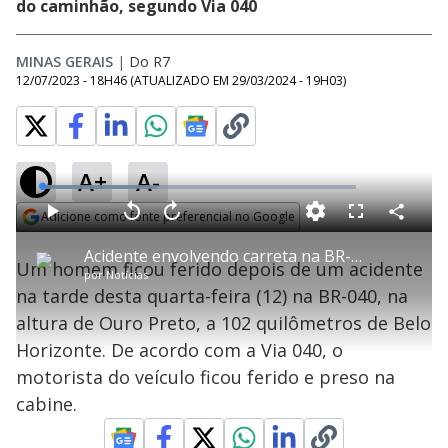
do caminhão, segundo Via 040
MINAS GERAIS
|
Do R7
12/07/2023 - 18H46
(ATUALIZADO EM
29/03/2024 - 19H03
)
A+
A-
L
o
a
Adicione como fonte preferencial no Google
d
C
P
V
A
P
F
e
o
l
o
v
u
Opens in new window
d
m
a
l
a
l
:
Acidente envolvendo carreta na BR-040 deixa um ferido em Ouro Preto (MG)
p
y
t
n
l
3
Um homem ficou ferido depois de um acidente
a
a
ç
s
6
por
Notícias
r
r
a
c
.
t
1
r
l
r
7
na tarde desta quarta-feira (12) na BR-040, na
i
0
1
e
2
l
s
0
e
%
h
altura de Ouro Preto, a 102 quilômetros de Belo
e
s
n
a
g
e
r
u
g
Horizonte. De acordo com a Via 040, o
n
u
a
d
n
o
d
motorista do veículo ficou ferido e preso na
s
o
s
cabine.
y