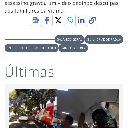
assassino gravou um vídeo pedindo desculpas
M
V
u
d
aos familiares da vítima.
o
i
BALANÇO GERAL
GUILHERME DE PÁDUA
d
ENTERRO GUILHERME DE PÁDUA
DANIELLA PEREZ
e
Últimas
o