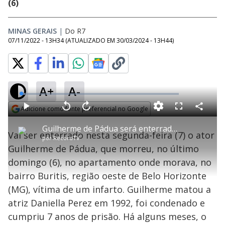
(6)
MINAS GERAIS
|
Do R7
07/11/2022 - 13H34
(ATUALIZADO EM
30/03/2024 - 13H44
)
A+
A-
L
o
a
Adicione como fonte preferencial no Google
d
C
P
V
A
P
F
e
o
l
o
v
u
Opens in new window
d
m
a
l
a
l
:
Guilherme de Pádua será enterrado nesta segunda (7) em Belo Horizonte (MG)
p
y
t
n
l
2
Vai ser enterrado nesta segunda-feira (7) o ator
a
a
ç
s
.
por
RecordTV
r
r
a
c
4
t
1
r
l
r
5
Guilherme de Pádua, que morreu, no último
i
0
1
e
%
l
s
0
e
h
domingo (6), no apartamento onde morava, no
e
s
n
a
g
e
r
u
g
bairro Buritis, região oeste de Belo Horizonte
n
u
a
d
n
o
d
(MG), vítima de um infarto. Guilherme matou a
s
o
s
atriz Daniella Perez em 1992, foi condenado e
y
cumpriu 7 anos de prisão. Há alguns meses, o