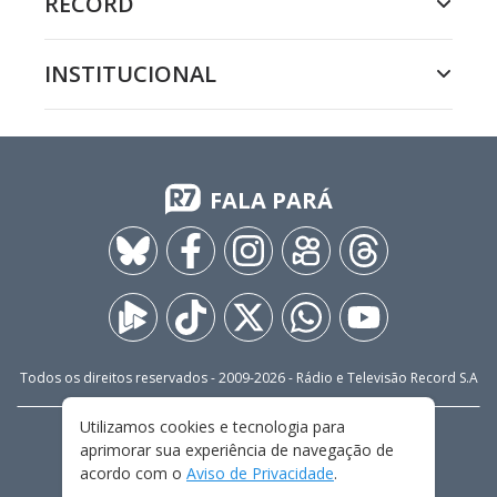
RECORD
INSTITUCIONAL
FALA PARÁ
Todos os direitos reservados - 2009-
2026
- Rádio e Televisão Record S.A
Utilizamos cookies e tecnologia para
CARREIRA
FALE CONOSCO
PRIVACIDADE
aprimorar sua experiência de navegação de
TERMOS E CONDIÇÕES DE USO
acordo com o
Aviso de Privacidade
.