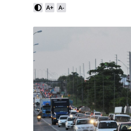
A+
A-