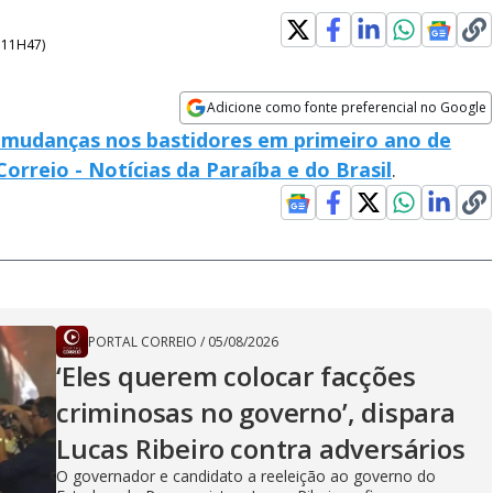
- 11H47
)
Adicione como fonte preferencial no Google
Opens in new window
mudanças nos bastidores em primeiro ano de
Correio - Notícias da Paraíba e do Brasil
.
PORTAL CORREIO
/
05/08/2026
‘Eles querem colocar facções
criminosas no governo’, dispara
Lucas Ribeiro contra adversários
O governador e candidato a reeleição ao governo do