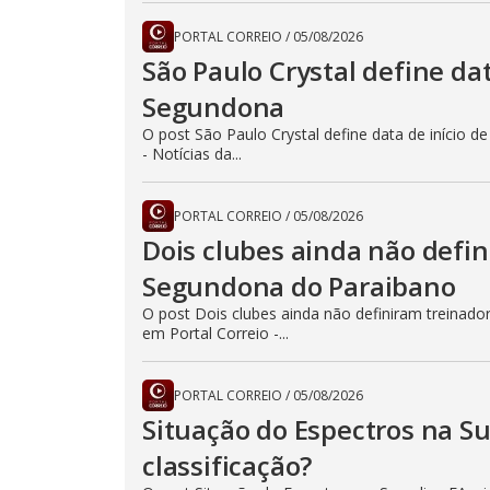
PORTAL CORREIO
/
05/08/2026
São Paulo Crystal define da
Segundona
O post São Paulo Crystal define data de início 
- Notícias da...
PORTAL CORREIO
/
05/08/2026
Dois clubes ainda não defin
Segundona do Paraibano
O post Dois clubes ainda não definiram treinad
em Portal Correio -...
PORTAL CORREIO
/
05/08/2026
Situação do Espectros na Su
classificação?