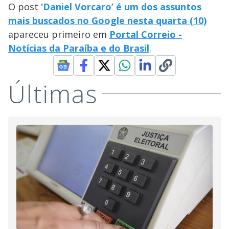
O post
‘Daniel Vorcaro’ é um dos assuntos
mais buscados no Google nesta quarta (10)
apareceu primeiro em
Portal Correio -
Notícias da Paraíba e do Brasil
.
Últimas