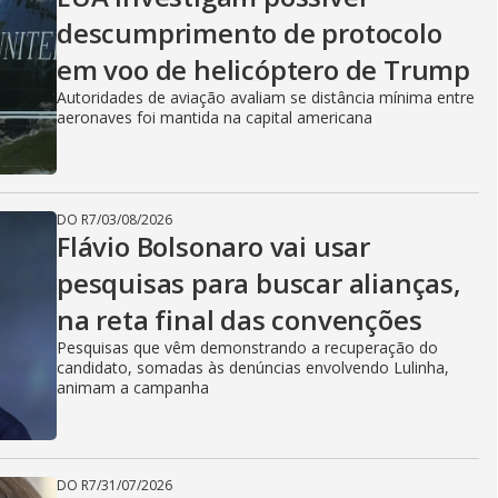
descumprimento de protocolo
em voo de helicóptero de Trump
Autoridades de aviação avaliam se distância mínima entre
aeronaves foi mantida na capital americana
DO R7
/
03/08/2026
Flávio Bolsonaro vai usar
pesquisas para buscar alianças,
na reta final das convenções
Pesquisas que vêm demonstrando a recuperação do
candidato, somadas às denúncias envolvendo Lulinha,
animam a campanha
DO R7
/
31/07/2026