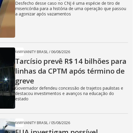
Desfecho desse caso no CNJ é uma espécie de tiro de
i
misericórdia para a história de uma operação que passou
a agonizar após vazamentos
d
e
VANITY BRASIL
/
06/08/2026
Tarcísio prevê R$ 14 bilhões para
linhas da CPTM após término de
o
greve
Governador defendeu concessão de trajetos paulistas e
destacou investimentos e avanços na educação do
estado
VANITY BRASIL
/
05/08/2026
EUA investigam possível