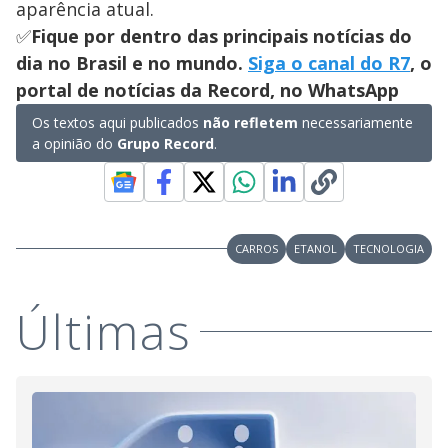
aparência atual.
✅
Fique por dentro das principais notícias do
dia no Brasil e no mundo.
Siga o canal do R7
, o
portal de notícias da Record, no WhatsApp
Os textos aqui publicados
não refletem
necessariamente
a opinião do
Grupo Record
.
CARROS
ETANOL
TECNOLOGIA
Últimas