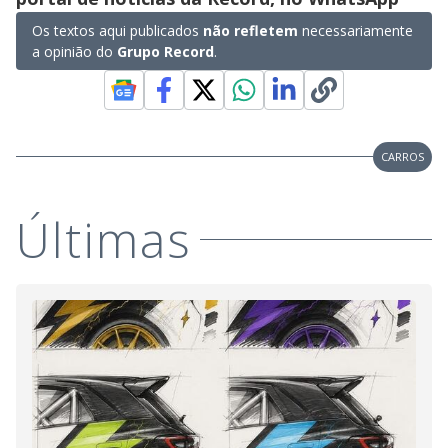
Os textos aqui publicados
não refletem
necessariamente
a opinião do
Grupo Record
.
CARROS
Últimas