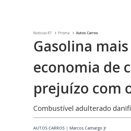
Noticias R7
Prisma
Autos Carros
Gasolina mais 
economia de c
prejuízo com o
Combustível adulterado dani
AUTOS CARROS
|
Marcos Camargo Jr
Opens in ne