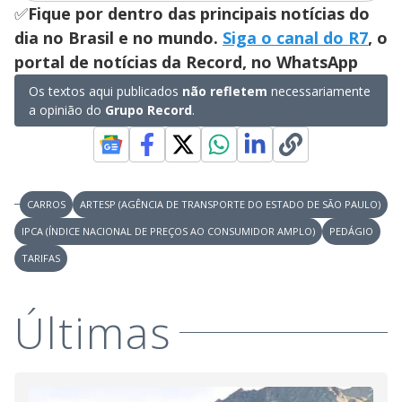
✅
Fique por dentro das principais notícias do
dia no Brasil e no mundo.
Siga o canal do R7
, o
portal de notícias da Record, no WhatsApp
Os textos aqui publicados
não refletem
necessariamente
a opinião do
Grupo Record
.
CARROS
ARTESP (AGÊNCIA DE TRANSPORTE DO ESTADO DE SÃO PAULO)
IPCA (ÍNDICE NACIONAL DE PREÇOS AO CONSUMIDOR AMPLO)
PEDÁGIO
TARIFAS
Últimas