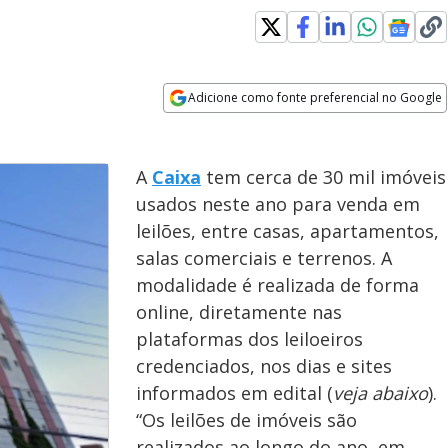
Adicione como fonte preferencial no Google
Opens in new window
A
Caixa
tem cerca de 30 mil imóveis
usados neste ano para venda em
leilões, entre casas, apartamentos,
salas comerciais e terrenos. A
modalidade é realizada de forma
online, diretamente nas
plataformas dos leiloeiros
credenciados, nos dias e sites
informados em edital (
veja abaixo
).
“Os leilões de imóveis são
realizados ao longo do ano, em