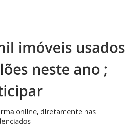
mil imóveis usados
lões neste ano ;
icipar
orma online, diretamente nas
edenciados