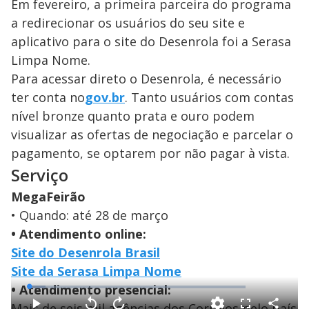
Em fevereiro, a primeira parceira do programa
a redirecionar os usuários do seu site e
aplicativo para o site do Desenrola foi a Serasa
Limpa Nome.
Para acessar direto o Desenrola, é necessário
ter conta no
gov.br
. Tanto usuários com contas
nível bronze quanto prata e ouro podem
visualizar as ofertas de negociação e parcelar o
pagamento, se optarem por não pagar à vista.
Serviço
MegaFeirão
• Quando: até 28 de março
• Atendimento online:
Site do Desenrola Brasil
Site da Serasa Limpa Nome
• Atendimento presencial:
L
o
a
Mais de seis mil agências dos Correios pelo país