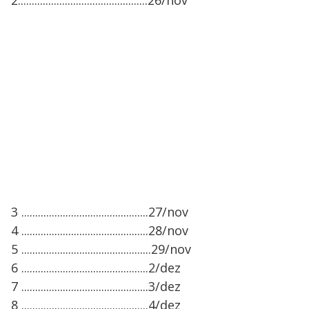
2...............................................26/nov
3 ..............................................27/nov
4 ..............................................28/nov
5 ...............................................29/nov
6 ..............................................2/dez
7 ..............................................3/dez
8 ..............................................4/dez