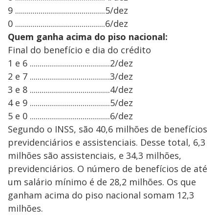
9 ..............................................5/dez
0 ..............................................6/dez
Quem ganha acima do piso nacional:
Final do benefício e dia do crédito
1 e 6 .........................................2/dez
2 e 7 .........................................3/dez
3 e 8 .........................................4/dez
4 e 9 .........................................5/dez
5 e 0 .........................................6/dez
Segundo o INSS, são 40,6 milhões de benefícios
previdenciários e assistenciais. Desse total, 6,3
milhões são assistenciais, e 34,3 milhões,
previdenciários. O número de benefícios de até
um salário mínimo é de 28,2 milhões. Os que
ganham acima do piso nacional somam 12,3
milhões.