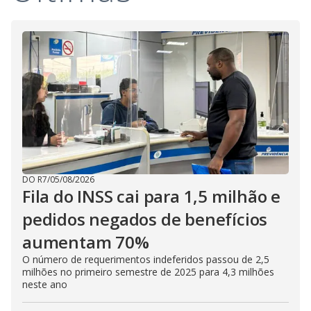
i
d
e
o
DO R7
/
05/08/2026
Fila do INSS cai para 1,5 milhão e
pedidos negados de benefícios
aumentam 70%
O número de requerimentos indeferidos passou de 2,5
milhões no primeiro semestre de 2025 para 4,3 milhões
neste ano