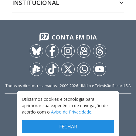
INSTITUCIONAL
CONTA EM DIA
Todos os direitos reservados - 2009-
2026
- Rádio e Televisão Record S.A
Utilizamos cookies e tecnologia para
CARREIRA
FALE CONOSCO
PRIVACIDADE
aprimorar sua experiência de navegação de
TERMOS E CONDIÇÕES DE USO
acordo com o
Aviso de Privacidade
.
FECHAR