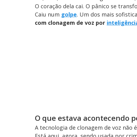
O coração dela cai. O pânico se trans
Caiu num
golpe
. Um dos mais sofistic
com clonagem de voz por
inteligência
O que estava acontecendo po
A tecnologia de clonagem de voz não é f
Está aqui, agora, sendo usada por cri