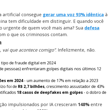
 artificial consegue
gerar uma voz
93% idêntica
à
na tem dificuldade em distinguir. E quando você
ão urgente de quem você mais ama? Sua
defesa
om o que os criminosos contam.
a
o, vai que acontece comigo”
. Infelizmente, não.
 tipo de
fraude
digital em 2024
de pessoas) enfrentaram golpes digitais nos últimos 12
hões em 2024
- um aumento de 17% em relação a 2023
uízo foi de
R$ 2,7 bilhões
, crescimento assustador de 43%
ntificados
18 casos de deepfakes em golpes
- o dobro de
ação impulsionados por IA cresceram
148%
entre