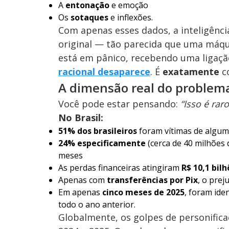
A
entonação
e emoção
Os
sotaques
e inflexões.
Com apenas esses dados, a inteligência
original — tão parecida que uma máqui
está em pânico, recebendo uma ligaç
racional desaparece
. É
exatamente
c
A dimensão real do problem
Você pode estar pensando:
“Isso é rar
No Brasil:
51% dos brasileiros
foram vítimas de algum
24% especificamente
(cerca de 40 milhões 
meses
As perdas financeiras atingiram
R$ 10,1 bil
Apenas com
transferências por Pix
, o prej
Em apenas
cinco meses de 2025
, foram ide
todo o ano anterior.
Globalmente, os golpes de personific