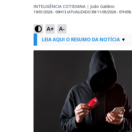
INTELIGÊNCIA COTIDIANA
|
João Galdino
Opens i
19/01/2026 - 09H13
(ATUALIZADO EM
11/05/2026 - 07H09
)
A+
A-
LEIA AQUI O RESUMO DA NOTÍCIA