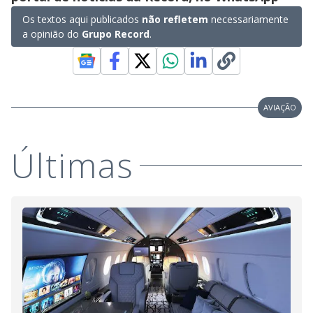
Os textos aqui publicados
não refletem
necessariamente
a opinião do
Grupo Record
.
AVIAÇÃO
Últimas