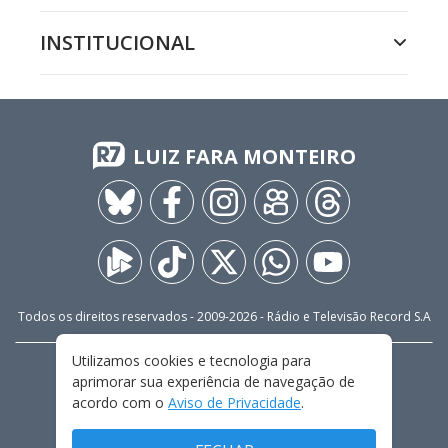
INSTITUCIONAL
LUIZ FARA MONTEIRO
Todos os direitos reservados - 2009-
2026
- Rádio e Televisão Record S.A
Utilizamos cookies e tecnologia para
CARREIRA
FALE CONOSCO
PRIVACIDADE
aprimorar sua experiência de navegação de
TERMOS E CONDIÇÕES DE USO
acordo com o
Aviso de Privacidade
.