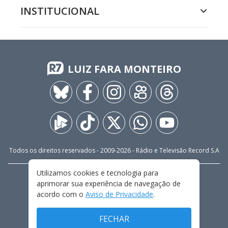
INSTITUCIONAL
LUIZ FARA MONTEIRO
Todos os direitos reservados - 2009-
2026
- Rádio e Televisão Record S.A
Utilizamos cookies e tecnologia para
CARREIRA
FALE CONOSCO
PRIVACIDADE
aprimorar sua experiência de navegação de
TERMOS E CONDIÇÕES DE USO
acordo com o
Aviso de Privacidade
.
FECHAR