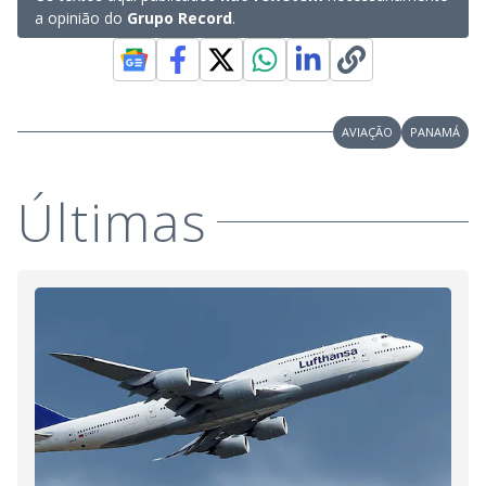
a opinião do
Grupo Record
.
AVIAÇÃO
PANAMÁ
Últimas