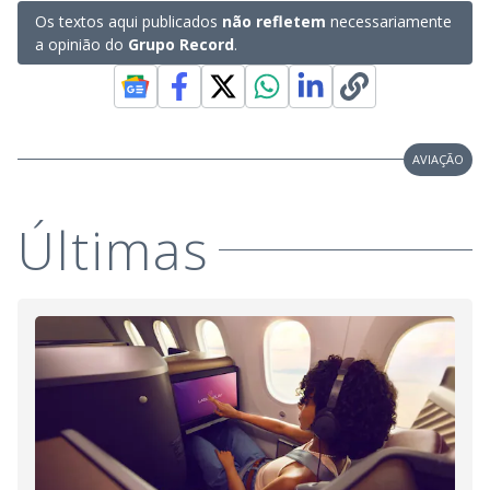
Os textos aqui publicados
não refletem
necessariamente
a opinião do
Grupo Record
.
AVIAÇÃO
Últimas