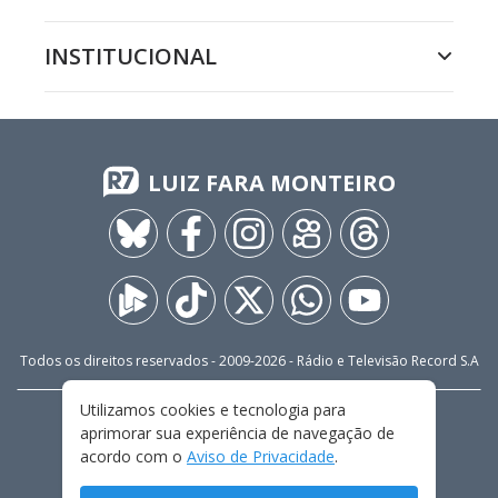
INSTITUCIONAL
LUIZ FARA MONTEIRO
Todos os direitos reservados - 2009-
2026
- Rádio e Televisão Record S.A
Utilizamos cookies e tecnologia para
CARREIRA
FALE CONOSCO
PRIVACIDADE
aprimorar sua experiência de navegação de
TERMOS E CONDIÇÕES DE USO
acordo com o
Aviso de Privacidade
.