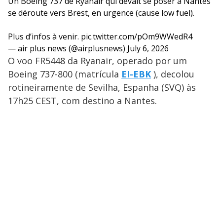
Un Boeing 737 de Ryanair qui devait se poser à Nantes
se déroute vers Brest, en urgence (cause low fuel).
Plus d’infos à venir.
pic.twitter.com/pOm9WWedR4
— air plus news (@airplusnews)
July 6, 2026
O voo FR5448 da Ryanair, operado por um
Boeing 737-800 (matrícula
EI-EBK
), decolou
rotineiramente de Sevilha, Espanha (SVQ) às
17h25 CEST, com destino a Nantes.