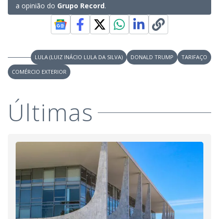
a opinião do
Grupo Record
.
LULA (LUIZ INÁCIO LULA DA SILVA)
DONALD TRUMP
TARIFAÇO
COMÉRCIO EXTERIOR
Últimas