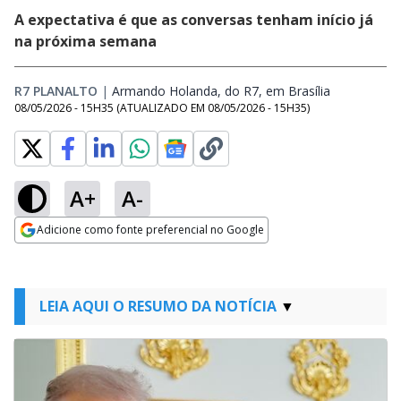
A expectativa é que as conversas tenham início já
na próxima semana
R7 PLANALTO
|
Armando Holanda, do R7, em Brasília
Opens in n
08/05/2026 - 15H35
(ATUALIZADO EM
08/05/2026 - 15H35
)
A+
A-
Adicione como fonte preferencial no Google
Opens in new window
LEIA AQUI O RESUMO DA NOTÍCIA