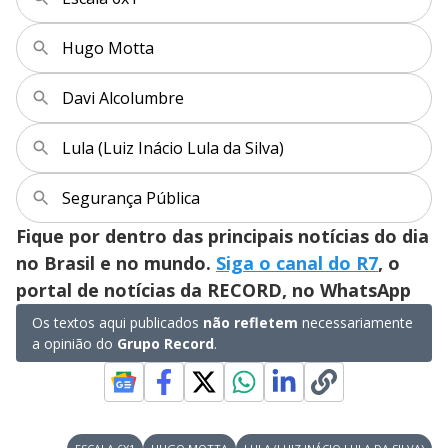
Hugo Motta
Davi Alcolumbre
Lula (Luiz Inácio Lula da Silva)
Segurança Pública
Fique por dentro das principais notícias do dia
no Brasil e no mundo.
Siga o canal do R7
, o
portal de notícias da RECORD, no WhatsApp
Os textos aqui publicados
não refletem
necessariamente
a opinião do
Grupo Record
.