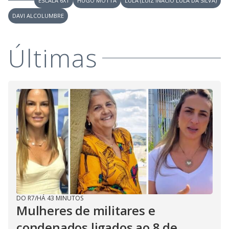
ESCALA 6X1
HUGO MOTTA
LULA (LUIZ INÁCIO LULA DA SILVA)
DAVI ALCOLUMBRE
Últimas
DO R7
/
HÁ 43 MINUTOS
Mulheres de militares e
condenados ligados ao 8 de