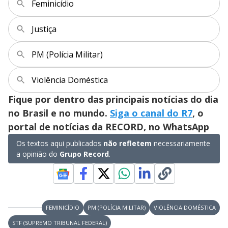
Feminicídio
s
y
Justiça
M
V
u
d
PM (Polícia Militar)
o
i
Violência Doméstica
Fique por dentro das principais notícias do dia
d
no Brasil e no mundo.
Siga o canal do R7
, o
portal de notícias da RECORD, no WhatsApp
e
Os textos aqui publicados
não refletem
necessariamente
a opinião do
Grupo Record
.
o
FEMINICÍDIO
PM (POLÍCIA MILITAR)
VIOLÊNCIA DOMÉSTICA
STF (SUPREMO TRIBUNAL FEDERAL)