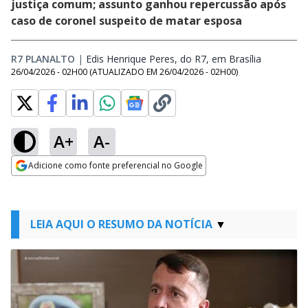
justiça comum; assunto ganhou repercussão após
caso de coronel suspeito de matar esposa
R7 PLANALTO
|
Edis Henrique Peres, do R7, em Brasília
Opens in 
26/04/2026 - 02H00
(ATUALIZADO EM
26/04/2026 - 02H00
)
A+
A-
Adicione como fonte preferencial no Google
Opens in new window
LEIA AQUI O RESUMO DA NOTÍCIA