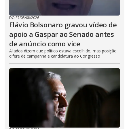
DO R7
/
05/08/2026
Flávio Bolsonaro gravou vídeo de
apoio a Gaspar ao Senado antes
de anúncio como vice
Aliados dizem que político estava escolhido, mas posição
difere de campanha e candidatura ao Congresso