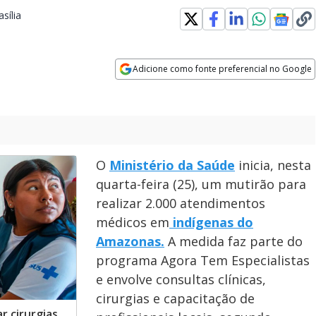
sília
Opens in new window
Adicione como fonte preferencial no Google
Opens in new window
O
Ministério da Saúde
inicia, nesta
quarta-feira (25), um mutirão para
realizar 2.000 atendimentos
médicos em
indígenas do
Amazonas.
A medida faz parte do
programa Agora Tem Especialistas
e envolve consultas clínicas,
cirurgias e capacitação de
ar cirurgias