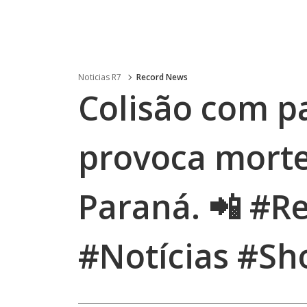
Noticias R7
Record News
Colisão com pa
provoca morte 
Paraná. 📲 #
#Notícias #Sh