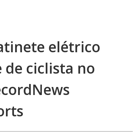
tinete elétrico
de ciclista no
RecordNews
orts