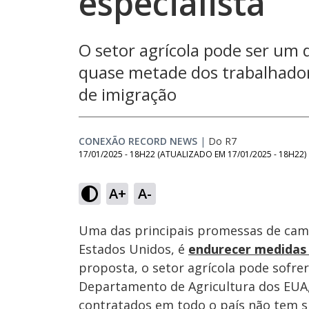
especialista
O setor agrícola pode ser um 
quase metade dos trabalhadore
de imigração
CONEXÃO RECORD NEWS
|
Do R7
17/01/2025 - 18H22
(ATUALIZADO EM
17/01/2025 - 18H22
)
Loaded
:
41.05%
A+
A-
Ativar
Som
Uma das principais promessas de ca
Estados Unidos, é
endurecer medidas 
proposta, o setor agrícola pode sofre
Departamento de Agricultura dos EUA,
contratados em todo o país não tem si