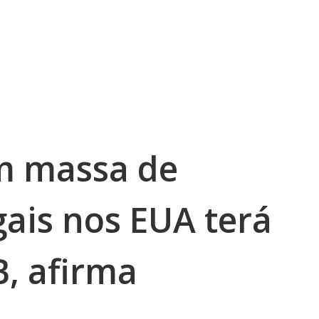
m massa de
gais nos EUA terá
B, afirma