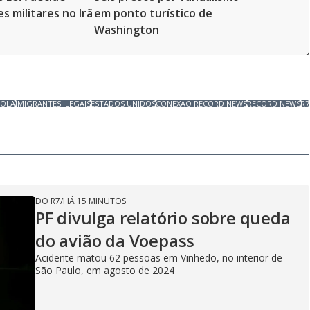
es militares no Irã
em ponto turístico de
Washington
COLA
IMIGRANTES ILEGAIS
ESTADOS UNIDOS
CONEXÃO RECORD NEWS
RECORD NEWS
R7
DO R7
/
HÁ 15 MINUTOS
PF divulga relatório sobre queda
do avião da Voepass
Acidente matou 62 pessoas em Vinhedo, no interior de
São Paulo, em agosto de 2024