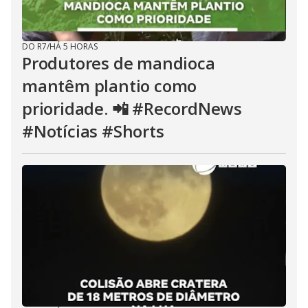
DO R7
/
HÁ 5 HORAS
Produtores de mandioca
mantêm plantio como
prioridade. 📲 #RecordNews
#Notícias #Shorts