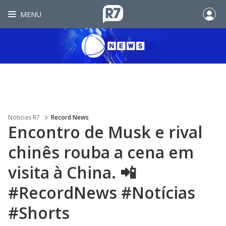
MENU
Noticias R7
Record News
Encontro de Musk e rival
chinês rouba a cena em
visita à China. 📲
#RecordNews #Notícias
#Shorts