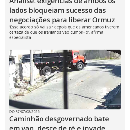
Análise: exigências de ambos os
lados bloqueiam sucesso das
negociações para liberar Ormuz
‘Esse acordo só vai sair depois que os americanos tiverem
certeza de que os iranianos vão cumpri-lo’, afirma
especialista
DO R7
/
07/08/2026
Caminhão desgovernado bate
em van, desce de ré e invade