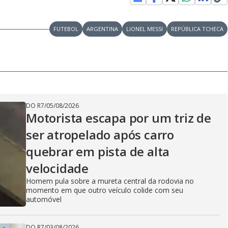
FUTEBOL
ARGENTINA
LIONEL MESSI
REPÚBLICA TCHECA
DO R7
/
05/08/2026
Motorista escapa por um triz de
ser atropelado após carro
quebrar em pista de alta
velocidade
Homem pula sobre a mureta central da rodovia no
momento em que outro veículo colide com seu
automóvel
DO R7
/
03/08/2026