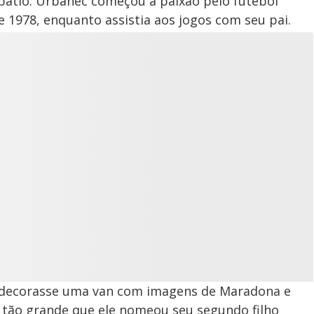
pátio. Urbanec começou a paixão pelo futebol
a
d
e
e
T
1978, enquanto assistia aos jogos com seu pai.
i
m
y
e
V
i
d
e
 decorasse uma van com imagens de Maradona e
é tão grande que ele nomeou seu segundo filho