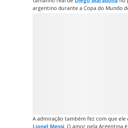
tamanho real de
Diego Maradona
no 
argentino durante a Copa do Mundo de 
M
u
d
o
A admiração também fez com que ele
Lionel Messi
. O amor pela Argentina 