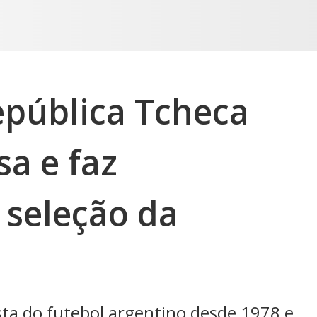
pública Tcheca
a e faz
seleção da
sta do futebol argentino desde 1978 e