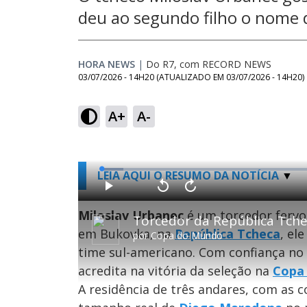
deu ao segundo filho o nome d
HORA NEWS
|
Do R7, com RECORD NEWS
03/07/2026 - 14H20
(ATUALIZADO EM
03/07/2026 - 14H20
)
A+
A-
L
LEIA AQUI O RESUMO DA NOTÍCIA
o
a
d
P
V
A
e
l
o
v
d
a
l
a
Miloslav Urbanec
é um torcedor ferv
:
Torcedor da República Tche
y
t
n
4
a
ç
.
em Bukovka, na
República Tcheca
, el
r
a
7
por
Copa do Mundo
1
r
8
0
1
%
time sul-americano. Com confiança no
s
0
e
s
g
e
acredita na vitória da seleção na
Copa
u
g
n
u
A residência de três andares, com as 
d
n
o
d
s
o
s