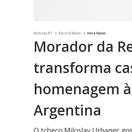
Noticias R7
Record News
Hora News
Morador da Re
transforma cas
homenagem à 
Argentina
O tcheco Miloslav Urbanec go