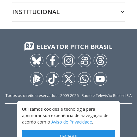
INSTITUCIONAL
ELEVATOR PITCH BRASIL
Todos os direitos reservados - 2009-
2026
- Rádio e Televisão Record S.A
Utilizamos cookies e tecnologia para
CARREIRA
FALE CONOSCO
PRIVACIDADE
aprimorar sua experiência de navegação de
TERMOS E CONDIÇÕES DE USO
acordo com o
Aviso de Privacidade
.
FECHAR