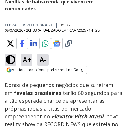
famílias de baixa renda que vivem em
comunidades
ELEVATOR PITCH BRASIL
|
Do R7
08/07/2026 - 20H33
(ATUALIZADO EM
16/07/2026 - 14H28
)
A+
A-
Loaded
:
78.09%
Adicione como fonte preferencial no Google
Subtitles
Ativar
Som
Opens in new window
'Não me convenceu':
Donos de pequenos negócios que surgiram
pitch da Mandinga
Biojoias não passa
em
favelas brasileiras
terão 60 segundos para
do elevador
a tão esperada chance de apresentar as
próprias ideias a titãs do mercado
empreendedor no
Elevator Pitch Brasil
, novo
reality show da RECORD NEWS que estreia no