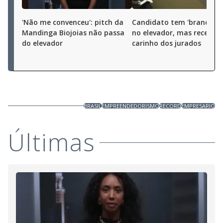
'Não me convenceu': pitch da
Candidato tem 'branco to
Mandinga Biojoias não passa
no elevador, mas recebe o
do elevador
carinho dos jurados
BRASIL
EMPREENDEDORISMO
RECORD
EMPRESARIO
Últimas