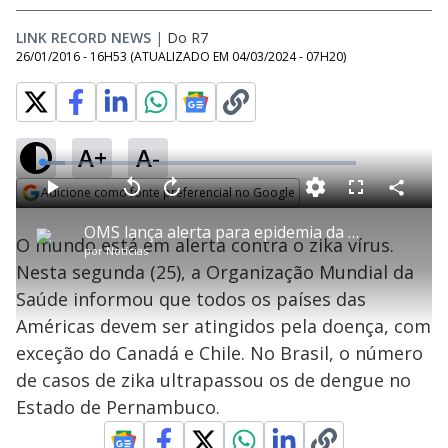
LINK RECORD NEWS
|
Do R7
26/01/2016 - 16H53
(ATUALIZADO EM
04/03/2024 - 07H20
)
A+
A-
L
o
a
Adicione como fonte preferencial no Google
d
C
P
V
A
P
F
e
o
l
o
v
u
Opens in new window
d
m
a
l
a
l
:
OMS lança alerta para epidemia da doença em todos os países das Américas
p
y
t
n
l
7
O mundo está em alerta contra o zika vírus.
a
a
ç
s
.
por
Notícias
r
r
a
c
4
t
1
r
l
r
1
Nesta segunda (25), a Organização Mundial da
i
0
1
e
%
l
s
0
e
h
Saúde informou que todos os países das
e
s
n
a
g
e
r
u
g
Américas devem ser atingidos pela doença, com
n
u
a
d
n
o
d
exceção do Canadá e Chile. No Brasil, o número
s
o
s
de casos de zika ultrapassou os de dengue no
y
Estado de Pernambuco.
M
u