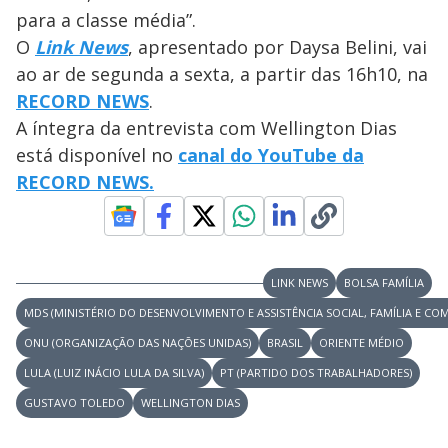
para a classe média”.
O
Link News
, apresentado por Daysa Belini, vai
ao ar de segunda a sexta, a partir das 16h10, na
RECORD NEWS
.
A íntegra da entrevista com Wellington Dias
está disponível no
canal do YouTube da
RECORD NEWS
.
LINK NEWS
BOLSA FAMÍLIA
MDS (MINISTÉRIO DO DESENVOLVIMENTO E ASSISTÊNCIA SOCIAL, FAMÍLIA E CO
ONU (ORGANIZAÇÃO DAS NAÇÕES UNIDAS)
BRASIL
ORIENTE MÉDIO
LULA (LUIZ INÁCIO LULA DA SILVA)
PT (PARTIDO DOS TRABALHADORES)
GUSTAVO TOLEDO
WELLINGTON DIAS