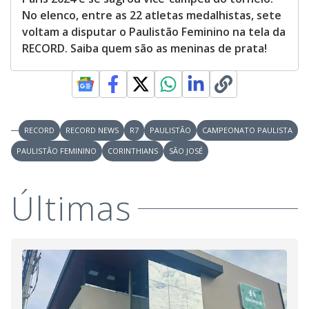
No elenco, entre as 22 atletas medalhistas, sete
voltam a disputar o Paulistão Feminino na tela da
RECORD. Saiba quem são as meninas de prata!
RECORD
RECORD NEWS
R7
PAULISTÃO
CAMPEONATO PAULISTA
PAULISTÃO FEMININO
CORINTHIANS
SÃO JOSÉ
Últimas