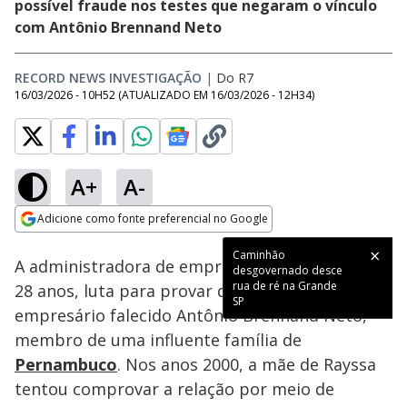
possível fraude nos testes que negaram o vínculo
com Antônio Brennand Neto
RECORD NEWS INVESTIGAÇÃO
|
Do R7
16/03/2026 - 10H52
(ATUALIZADO EM
16/03/2026 - 12H34
)
A+
A-
Loaded
:
17.07%
Adicione como fonte preferencial no Google
Subtitles
Ativar
Som
Opens in new window
Caminhão
A administradora de empresas Rayssa Cirino, de
desgovernado desce
rua de ré na Grande
28 anos, luta para provar que é filha do
SP
empresário falecido Antônio Brennand Neto,
membro de uma influente família de
Pernambuco
. Nos anos 2000, a mãe de Rayssa
tentou comprovar a relação por meio de