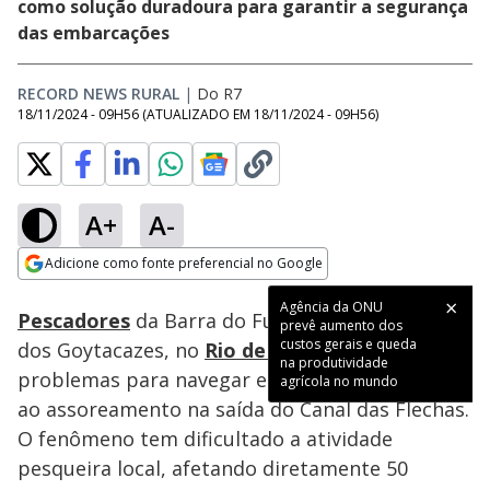
como solução duradoura para garantir a segurança
das embarcações
RECORD NEWS RURAL
|
Do R7
18/11/2024 - 09H56
(ATUALIZADO EM
18/11/2024 - 09H56
)
A+
A-
Loaded
:
38.10%
Adicione como fonte preferencial no Google
Ativar
Som
Opens in new window
Agência da ONU
Pescadores
da Barra do Furado, no Campos
prevê aumento dos
custos gerais e queda
dos Goytacazes, no
Rio de Janeiro
, enfrentam
na produtividade
problemas para navegar e acessar o mar devido
agrícola no mundo
ao assoreamento na saída do Canal das Flechas.
O fenômeno tem dificultado a atividade
pesqueira local, afetando diretamente 50