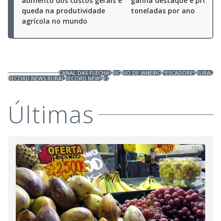
aumento dos custos gerais e
ganha destaque e produz
queda na produtividade
toneladas por ano
agrícola no mundo
CANAL DAS FLECHAS
RIO
RIO DE JANEIRO
PESCADORES
RURAL
RECORD NEWS RURAL
RECORD NEWS
R7
Últimas