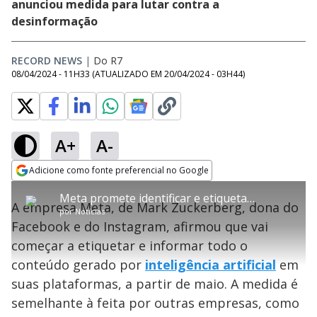
anunciou medida para lutar contra a
desinformação
RECORD NEWS
|
Do R7
08/04/2024 - 11H33
(ATUALIZADO EM
20/04/2024 - 03H44
)
A+
A-
error_outline
Adicione como fonte preferencial no Google
OK
T
T
Opens in new window
Meta promete identificar e etiquetar todo o conteúdo criado por inteligência artificial
h
O vídeo não está disponível ou não é
Oops! Algo deu errado
h
C
A empresa Meta, de Mark Zuckerberg, dona do
i
por
Notícias
i
suportado pelo seu browser
s
l
Por favor, recarregue a página.
Facebook e do Instagram, afirmou que vai
i
s
Código do Erro:
MEDIA_ERR_SRC_NOT_SUPPORTED
o
s
i
começar a etiquetar e informar todo o
a
s
Recarregar
s
m
conteúdo gerado por
inteligência artificial
em
e
o
a
d
M
m
suas plataformas, a partir de maio. A medida é
a
o
o
l
semelhante à feita por outras empresas, como
w
d
d
i