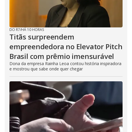
i
n
g
t
h
e
E
DO R7
/
HÁ 10 HORAS
s
Titãs surpreendem
c
a
empreendedora no Elevator Pitch
p
e
k
Brasil com prêmio imensurável
e
y
Dona da empresa Rainha Leoa contou história inspiradora
o
e mostrou que sabe onde quer chegar
r
a
c
t
i
v
a
t
i
n
g
t
h
e
c
l