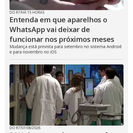
o
s
e
DO R7
/
HÁ 15 HORAS
b
Entenda em que aparelhos o
u
t
WhatsApp vai deixar de
t
o
funcionar nos próximos meses
n
.
Mudança está prevista para setembro no sistema Android
e para novembro no iOS
DO R7
/
07/08/2026