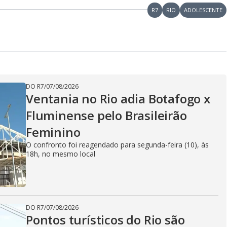
R7
RIO
ADOLESCENTE
DO R7
/
07/08/2026
Ventania no Rio adia Botafogo x
Fluminense pelo Brasileirão
Feminino
O confronto foi reagendado para segunda-feira (10), às
18h, no mesmo local
DO R7
/
07/08/2026
Pontos turísticos do Rio são