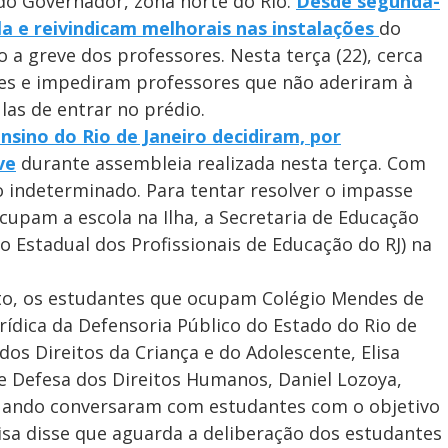
 do Governador, zona norte do Rio.
Desde segunda-
la e reivindicam melhorais nas instalações
do
 a greve dos professores. Nesta terça (22), cerca
es e impediram professores que não aderiram à
las de entrar no prédio.
nsino do Rio de Janeiro decidiram, por
ve
durante assembleia realizada nesta terça. Com
o indeterminado. Para tentar resolver o impasse
cupam a escola na Ilha, a Secretaria de Educação
 Estadual dos Profissionais de Educação do RJ) na
ato, os estudantes que ocupam Colégio Mendes de
ídica da Defensoria Público do Estado do Rio de
os Direitos da Criança e do Adolescente, Elisa
e Defesa dos Direitos Humanos, Daniel Lozoya,
 quando conversaram com estudantes com o objetivo
lisa disse que aguarda a deliberação dos estudantes