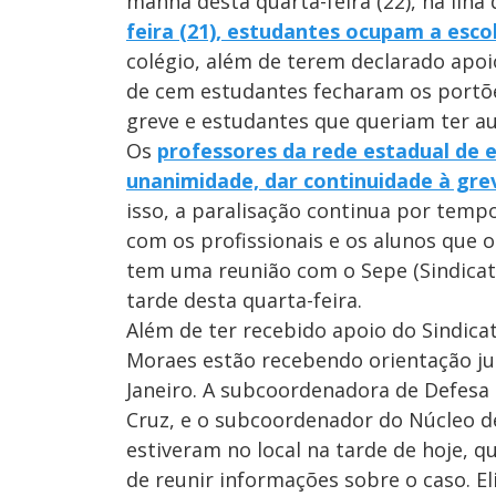
manhã desta quarta-feira (22), na Ilha
feira (21), estudantes ocupam a esco
colégio, além de terem declarado apoio
de cem estudantes fecharam os portõ
greve e estudantes que queriam ter au
Os
professores da rede estadual de e
unanimidade, dar continuidade à gre
isso, a paralisação continua por temp
com os profissionais e os alunos que o
tem uma reunião com o Sepe (Sindicato
tarde desta quarta-feira.
Além de ter recebido apoio do Sindic
Moraes estão recebendo orientação jur
Janeiro. A subcoordenadora de Defesa d
Cruz, e o subcoordenador do Núcleo d
estiveram no local na tarde de hoje,
de reunir informações sobre o caso. E